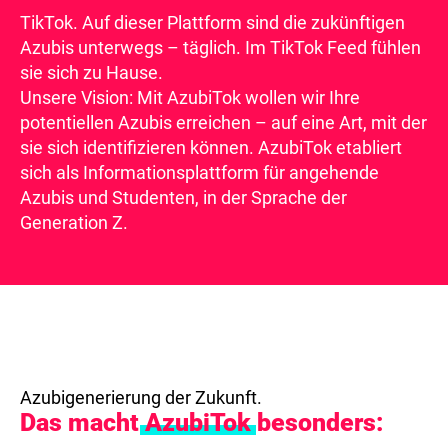
TikTok. Auf dieser Plattform sind die zukünftigen
Azubis unterwegs – täglich. Im TikTok Feed fühlen
sie sich zu Hause.
Unsere Vision: Mit AzubiTok wollen wir Ihre
potentiellen Azubis erreichen – auf eine Art, mit der
sie sich identifizieren können. AzubiTok etabliert
sich als Informationsplattform für angehende
Azubis und Studenten, in der Sprache der
Generation Z.
Azubigenerierung der Zukunft.
Das macht
AzubiTok
besonders: