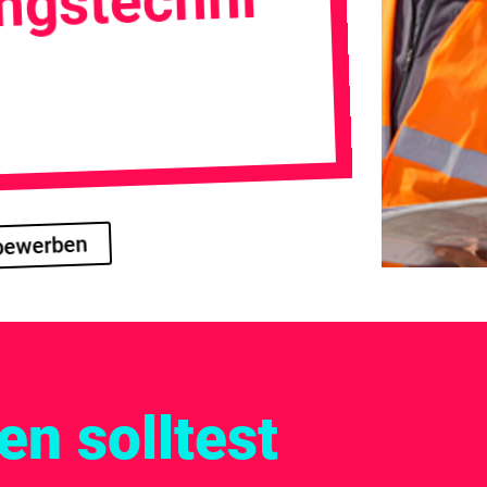
ngstechni
 bewerben
n solltest