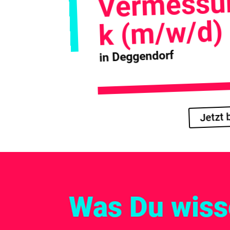
Vermessu
k (m/w/d)
in Deggendorf
Jetzt
Was Du wisse