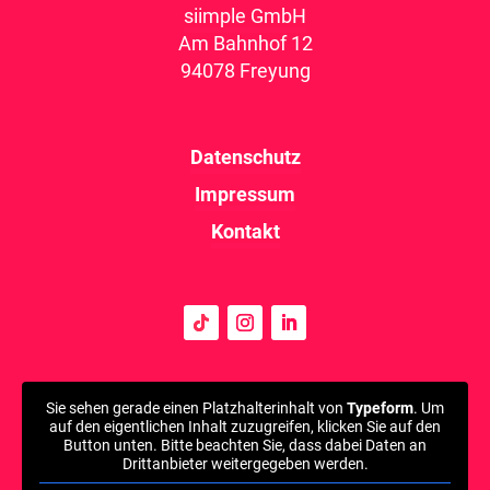
siimple GmbH
Am Bahnhof 12
94078 Freyung
Datenschutz
Impressum
Kontakt
Sie sehen gerade einen Platzhalterinhalt von
Typeform
. Um
auf den eigentlichen Inhalt zuzugreifen, klicken Sie auf den
Button unten. Bitte beachten Sie, dass dabei Daten an
Drittanbieter weitergegeben werden.