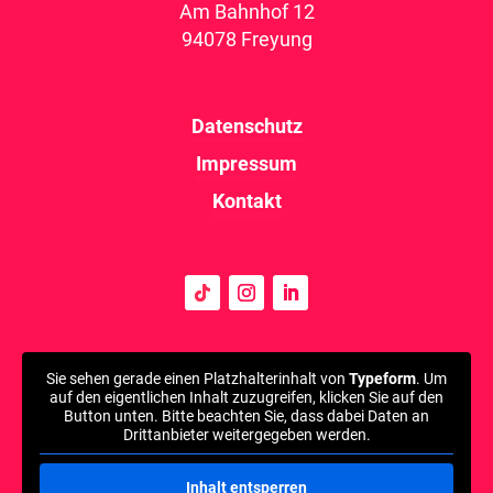
Am Bahnhof 12
94078 Freyung
Datenschutz
Impressum
Kontakt
Sie sehen gerade einen Platzhalterinhalt von
Typeform
. Um
auf den eigentlichen Inhalt zuzugreifen, klicken Sie auf den
Button unten. Bitte beachten Sie, dass dabei Daten an
Drittanbieter weitergegeben werden.
Inhalt entsperren