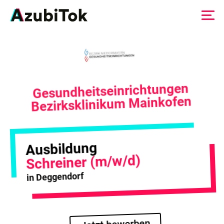
Zum
Inhalt
springen
Gesundheitseinrichtungen
Bezirksklinikum Mainkofen
Ausbildung
Schreiner (m/w/d)
in Deggendorf