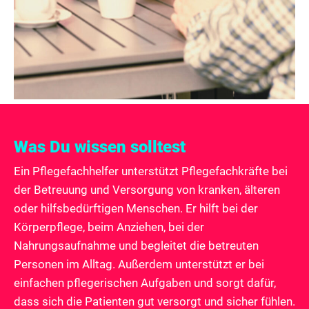
Was Du wissen solltest
Ein Pflegefachhelfer unterstützt Pflegefachkräfte bei
der Betreuung und Versorgung von kranken, älteren
oder hilfsbedürftigen Menschen. Er hilft bei der
Körperpflege, beim Anziehen, bei der
Nahrungsaufnahme und begleitet die betreuten
Personen im Alltag. Außerdem unterstützt er bei
einfachen pflegerischen Aufgaben und sorgt dafür,
dass sich die Patienten gut versorgt und sicher fühlen.