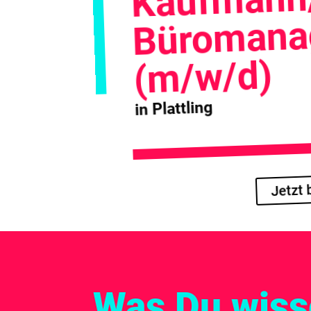
Büromana
(m/w/d)
in Plattling
Jetzt
Was Du wisse