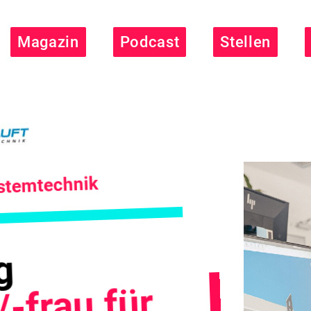
Magazin
Podcast
Stellen
stemtechnik
g
-frau für