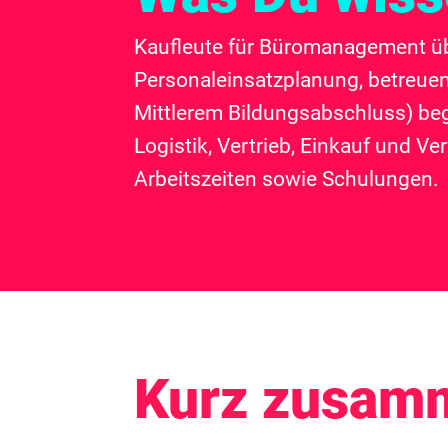
Kaufleute für Büromanagement üb
Personaleinsatzplanung, betreuen
Mittlerem Bildungsabschluss) be
Logistik, Vertrieb, Einkauf und Ve
Arbeitszeiten sowie Schulungen.
Kurz zusam