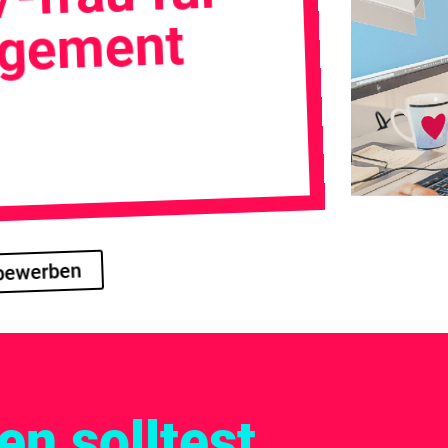
gement
 bewerben
n solltest