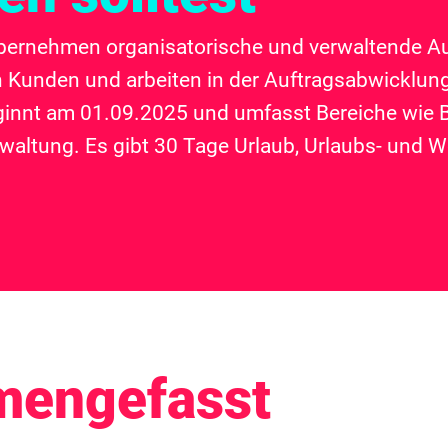
ernehmen organisatorische und verwaltende Au
 Kunden und arbeiten in der Auftragsabwicklung.
ginnt am 01.09.2025 und umfasst Bereiche wie 
rwaltung. Es gibt 30 Tage Urlaub, Urlaubs- und W
mengefasst