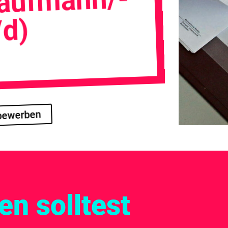
kaufmann/-
/d)
 bewerben
n solltest