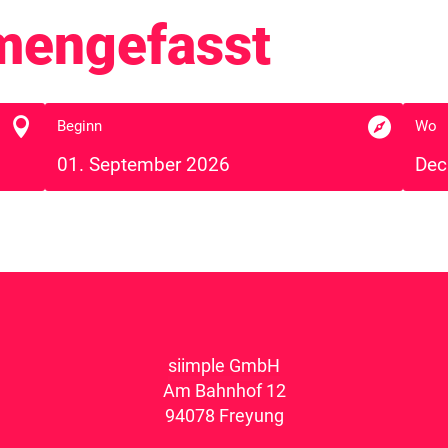
mengefasst


Beginn
Wo
01. September 2026
Dec
siimple GmbH
Am Bahnhof 12
94078 Freyung