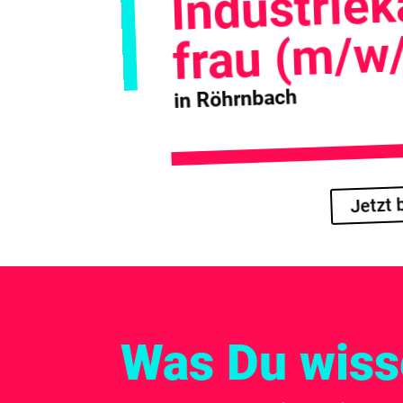
Industrie
frau (m/w
in Röhrnbach
Jetzt
Was Du wisse