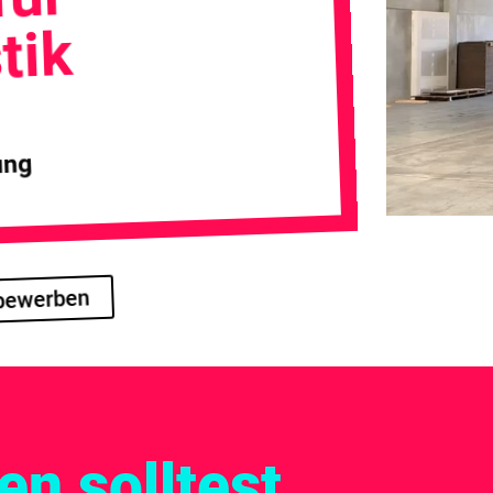
tik
ing
 bewerben
n solltest