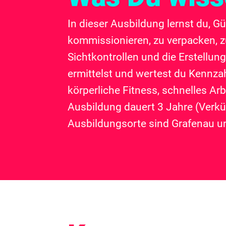
In dieser Ausbildung lernst du, G
kommissionieren, zu verpacken, zu
Sichtkontrollen und die Erstellu
ermittelst und wertest du Kennza
körperliche Fitness, schnelles Ar
Ausbildung dauert 3 Jahre (Verkü
Ausbildungsorte sind Grafenau und