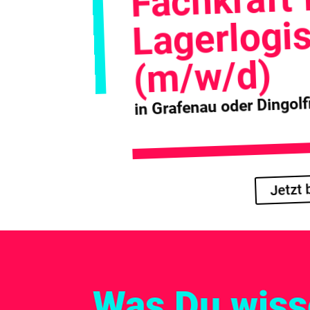
Lagerlogis
(m/w/d)
in Grafenau oder Dingolf
Jetzt
Was Du wisse