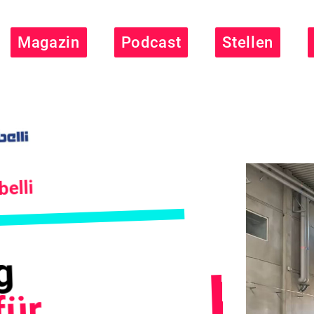
Magazin
Podcast
Stellen
elli
g
für