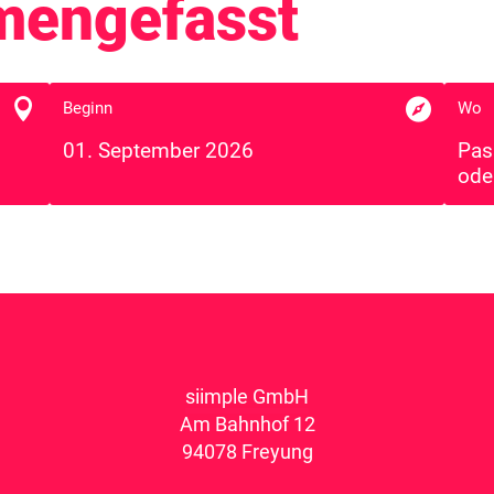
mengefasst


Beginn
Wo
01. September 2026
Pas
ode
siimple GmbH
Am Bahnhof 12
94078 Freyung