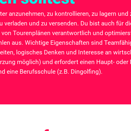
üter anzunehmen, zu kontrollieren, zu lagern und 
 verladen und zu versenden. Du bist auch für di
ng von Tourenplänen verantwortlich und optimier
hlen aus. Wichtige Eigenschaften sind Teamfähigk
beiten, logisches Denken und Interesse an wirts
rzung möglich) und erfordert einen Haupt- oder 
 eine Berufsschule (z.B. Dingolfing).